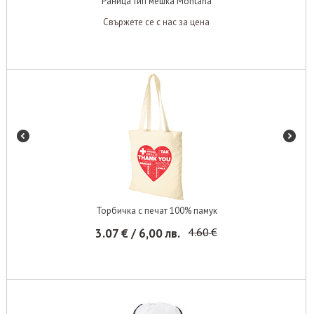
Раница тип мешка Montana
Свържете се с нас за цена
Торбичка с печат 100% памук
4.60
€
3.07
€
/
6,00
лв.