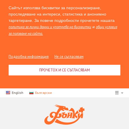
Сайтът използва бисквитки за персонализиране,
проследяване на интереси, статистика и анонимно
таргетиране. За повече подробности прочетете нашата
политика за лични данни и употреба на бисквитки
и
общи условия
за ползване на сайта.
Подробна информация
Не се съгласявам
ПРОЧЕТОХ И СЕ СЪГЛАСЯВАМ
English
Български