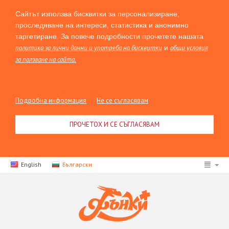
Сайтът използва бисквитки за персонализиране,
проследяване на интереси, статистика и анонимно
таргетиране. За повече подробности прочетете нашата
политика за лични данни и употреба на бисквитки
и
общи условия
за ползване на сайта.
Подробна информация
Не се съгласявам
ПРОЧЕТОХ И СЕ СЪГЛАСЯВАМ
English
Български