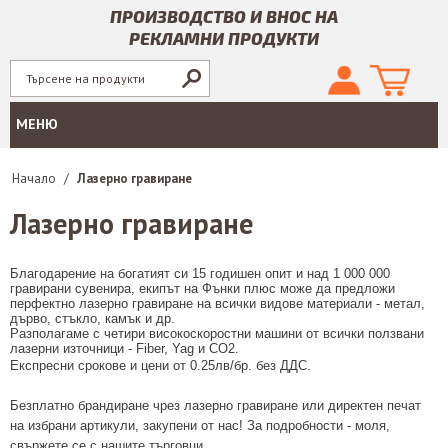
ПРОИЗВОДСТВО И ВНОС НА
РЕКЛАМНИ ПРОДУКТИ
МЕНЮ
Начало
/
Лазерно гравиране
Лазерно гравиране
Благодарение на богатият си 15 годишен опит и над 1 000 000
гравирани сувенира, екипът на Фънки плюс може да предложи
перфектно лазерно гравиране на всички видове материали - метал,
дърво, стъкло, камък и др.
Разполагаме с четири високоскоростни машини от всички ползвани
лазерни източници - Fiber, Yag и CO2.
Експресни срокове и цени от 0.25лв/бр. без ДДС.
Безплатно брандиране чрез лазерно гравиране или директен печат
на избрани артикули, закупени от нас! За подробности - моля,
свържете се с нашите търговци.