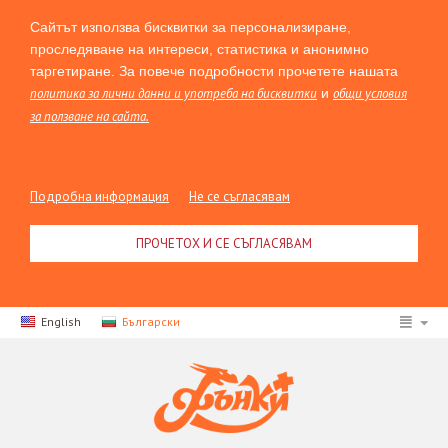
Сайтът използва бисквитки за персонализиране,
проследяване на интереси, статистика и анонимно
таргетиране. За повече подробности прочетете нашата
политика за лични данни и употреба на бисквитки
и
общи условия
за ползване на сайта.
Подробна информация
Не се съгласявам
ПРОЧЕТОХ И СЕ СЪГЛАСЯВАМ
English
Български